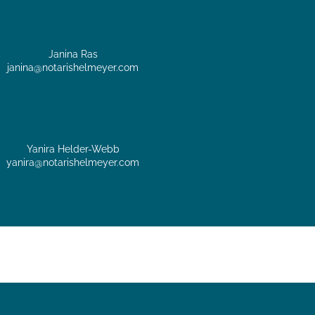
Janina Ras
janina@notarishelmeyer.com
Yanira Helder-Webb
yanira@notarishelmeyer.com