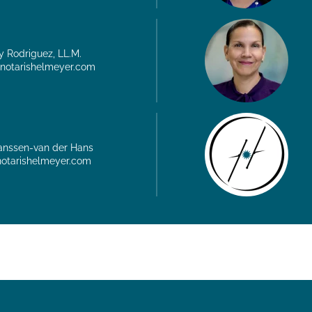
y Rodriguez, LL.M.
notarishelmeyer.com
anssen-van der Hans
otarishelmeyer.com