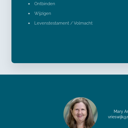
Ontbinden
Wijzigen
Levenstestament / Volmacht
Mary An
vrieswijk@