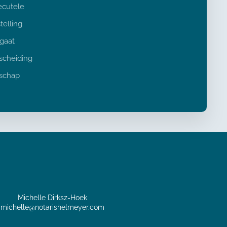
ecutele
telling
egaat
scheiding
nschap
Michelle Dirksz-Hoek
michelle@notarishelmeyer.com