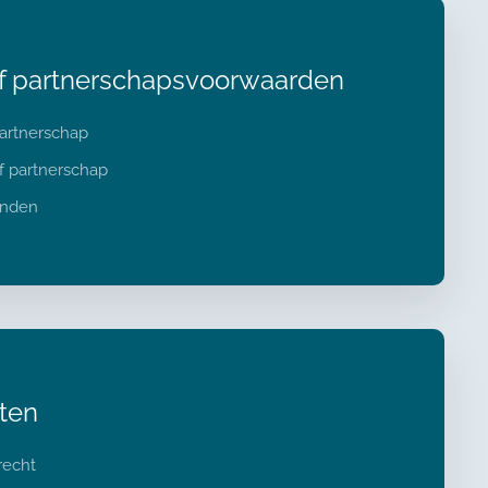
of partnerschapsvoorwaarden
partnerschap
of partnerschap
inden
ten
recht