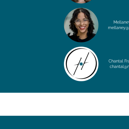
Mellane
mellaney@
Chantal Fr
chantal@n